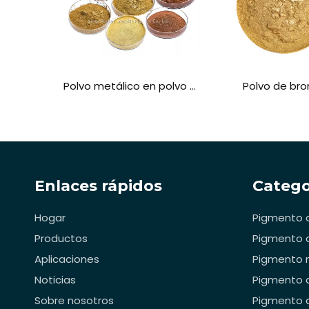
Polvo metálico en polvo pigmento de oro en polvo de bronce
Polvo de br
Enlaces rápidos
Catego
Hogar
Pigmento d
Productos
Pigmento 
Aplicaciones
Pigmento m
Noticias
Pigmento 
Sobre nosotros
Pigmento d