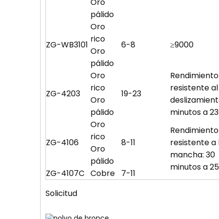
Oro
pálido
Oro
rico
ZG-WB3101
6-8
≥9000
Oro
pálido
Oro
Rendimiento
rico
resistente al
ZG-4203
19-23
Oro
deslizamient
pálido
minutos a 2
Oro
Rendimiento
rico
ZG-4106
8-11
resistente a 
Oro
mancha: 30
pálido
minutos a 2
ZG-4107C
Cobre
7-11
Solicitud