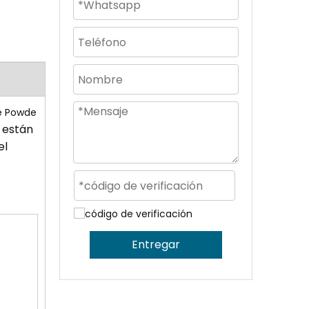
e Powde
están
e
el
Entregar