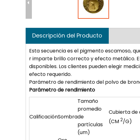
Descripción del Producto
Esta secuencia es el pigmento escamoso, qu
r imparte brillo correcto y efecto metálico. El 
disponibles. Los clientes pueden elegir medic
efecto requerido.
Parámetro de rendimiento del polvo de bro
Parámetro de rendimiento
Tamaño
promedio
Cubierta de
Calificación
Sombra
de
2
(CM
/G)
partículas
(um)