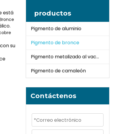
e está
productos
Bronce
lico.
Pigmento de aluminio
cobre
Pigmento de bronce
 con su
Pigmento metalizado al vacío
nce
Pigmento de camaleón
Contáctenos