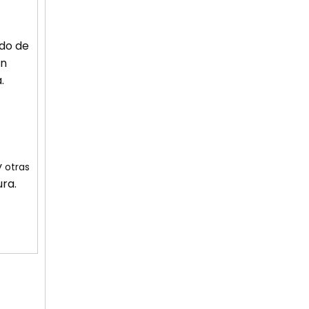
ado de
én
.
y
otras
ura.