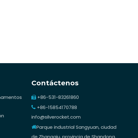
Contáctenos
inamentos
+86-531-83261860

+86-15854170788

ón
info@silverocket.com
Parque industrial Sangyuan, ciudad

de Zhangqiu, provincia de Shandong,