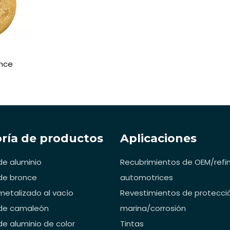
once
ría de productos
Aplicaciones
e aluminio
Recubrimientos de OEM/ref
de bronce
automotrices
etalizado al vacío
Revestimientos de protecci
de camaleón
marina/corrosión
e aluminio de color
Tintas