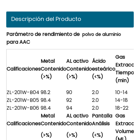
Descripción del Producto
Parámetro de rendimiento de
polvo de aluminio
para AAC
Gas
Metal
AL activo
Ácido
Extracció
Calificaciones
Contenido
Contenido
esteárico
Tiempo
(>%)
(>%)
(<%)
(min)
ZL-201W-B04
98.2
90
2.0
10-14
ZL-201W-B05
98.4
92
2.0
14-18
ZL-201W-B06
98.4
94
2.0
18-22
Metal
AL activo
Pantalla
Gas
Calificaciones
Contenido
Contenido
Análisis
Extracció
Volumen
(>%)
(>%)
(<%)
(ML)