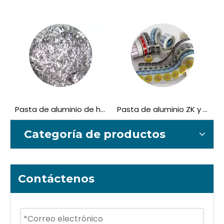
io no hojas estándar
Pasta de aluminio de hoja premium
Pasta de aluminio ZK y OP Series
Categoría de productos
Contáctenos